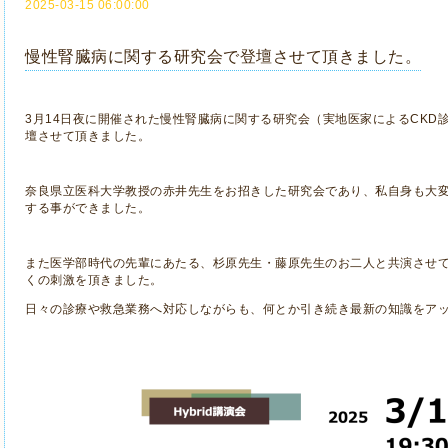
2025-03-15 06:00:00
慢性腎臓病に関する研究会で登壇させて頂きました。
3月14日夜に開催された慢性腎臓病に関する研究会（実地医家によるCKD診療
壇させて頂きました。
奈良県立医科大学教授の赤井先生をお招きした研究会であり、私自身も大
する事ができました。
また医学部時代の先輩にあたる、杉原先生・藤原先生のお二人と共演させ
くの刺激を頂きました。
日々の診療や救急業務へ対応しながらも、何とか引き続き最新の知識をア