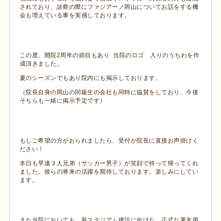
されており、診察の際にファジアーノ岡山についてお話をする機
会も増えている事を実感しております。
この度、開院2周年の節目もあり 当院のロゴ 入りのうちわを作
成頂きました。
夏のシーズンでもあり院内にも掲示しております。
（院長自身の岡山の同級生の会社も同時に協賛をしており、今後
そちらも一緒に掲示予定です）
もしご希望の方がおられましたら、受付か院長に直接お声掛けく
ださい！
本日も早速３人兄弟（サッカー男子）が笑顔で持って帰ってくれ
ました。彼らの将来の活躍を期待しております。楽しみにしてい
ます。
また当院においても、新スタジアム建設に向けた、正式な署名用