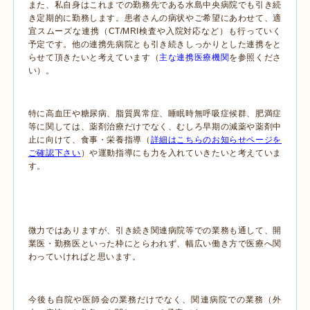
また、私自身はこれまでの勤務先である水島中央病院でも引き続
き定期的に勤務します。患者さんの病状やご希望にあわせて、適
宜スムーズな連携（CT/MRI検査や入院対応など）も行っていく
予定です。他の連携先病院とも引き続きしっかりとした連携をと
らせて頂きたいと考えています（
主な連携医療機関
を参照くださ
い）。
特に高血圧や糖尿病、脂質異常症、睡眠時無呼吸症候群、肥満症
等に関しては、薬剤治療だけでなく、むしろ早期の減薬や薬剤中
止に向けて、食事・栄養指導（
詳細はこちらのお知らせページを
ご確認下さい
）や運動指導にも力を入れていきたいと考えていま
す。
微力ではありますが、引き続き関連病院等での業務も通して、開
業医・勤務医といった枠にとらわれず、幅広い働き方で医療へ関
わっていければと思います。
今後も自院や医師会の業務だけでなく、関連病院での業務（外