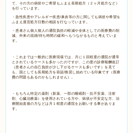
て、その方の病状やご希望もふまえ長期処方（２ヶ月処方など）
を行っています。
・急性疾患やアレルギー疾患/鼻炎等の方に関しても病状や希望を
ふまえ適宜処方日数の相談を行なっています。
・患者さん個人個人の通院負担の軽減や全体としての医療費の削
減、外来の混雑/待ち時間の緩和へもつながるものと考えていま
す。
・これまでは一般的に医療現場では、月に１回程度の通院が通常
とされているケースも多かったのですが、この度の診療報酬改訂
（患者さんの自己負担が少し下がるケースも多いです）を見て
も、国としても長期処方を容認/推奨し始めている印象です（医療
費の問題もあるのかもしれません）。
・もちろん特定の薬剤（新薬、一部の睡眠剤・抗不安薬、注射
剤、心臓治療薬）を使用されている方や、病状が不安定な方、治
療開始直後の方などは月１程度の通院をお願いする事がありま
す。