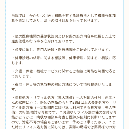
当院では「かかりつけ医」機能を有する診療所として機能強化加
算を算定しており、以下の取り組みを行っております。
・他の医療機関の受診状況およびお薬の処方内容を把握した上で
服薬管理を行う事を心がけております。
・必要に応じ、専門の医師・医療機関をご紹介しております。
・健康診断の結果に関する相談等、健康管理に関するご相談に応
じます。
・介護・保健・福祉サービスに関するご相談に可能な範囲で応じ
ております。
・夜間・休日等の緊急時の対応方法について情報提供いたしま
す。
・長期処方・リフィル処方（導入準備）への対応の検討：患者さ
んの状態に応じ、医師の判断のもとで28日以上の長期処方や、リ
フィル処方箋（一定期間内に繰り返し利用できる処方箋：導入準
備）の相談/検討が可能です。＊お薬やリフィル処方箋の交付が可
能かどうかは、病状や種類を考慮し医師が個別に判断いたします
ので、対応不可の場合もございます、予めご了承ください。＊ま
た特にリフィル処方箋に関しては、実際の現場では薬局様での対