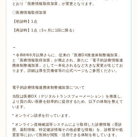
とおり「医療情報取得加算」が変更となります。
〇医療情報取得加算
【初診時】1点
【再診時】1点（3ヶ月に1回に限る）
→
＊令和8年6月以降さらに、従来の「医療DX推進体制整備加算」
と「医療情報取得加算」が廃止され、新たに「電子的診療情報連
携体制整備加算」として一本化されるなど大きな変更が生じてお
ります。詳細は厚生労働省等の公式ページもご参照ください。
電子的診療情報連携体制整備加算について
当院は医療DX（デジタルトランスフォーメーション）を推進し、
より質の高い医療を効率的に提供するため、以下の体制を整えて
います。
* オンライン請求を行っています。
* オンライン資格確認等システムにより取得した診療情報（受診
歴、薬剤情報、特定健診情報その他必要な情報）を、診察室や処
置室等において医師が閲覧・活用できる体制を有しています。