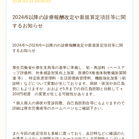
2024-05-31 08:00:00
2024/6以降の診療報酬改定や新規算定項目等に関
するお知らせ
2024/6〜2026/6〜以降のの診療報酬改定や新規算定項目等に関
するお知らせ
厚生労働省や厚生支局等の基準に準拠し、初・再診料（ベースア
ップ評価料、外来感染対策向上加算、医療DX推進体制整備加算関
連 等）、特定疾患管理料・生活習慣病管理料、機能強化加算（初
診時）などについて変動が生じております。病状・状況や自己負
担にもよりますが、おおよそ5月までの自己負担額と比較して ±
200円程度 の変更が生じる可能性があります。
＊個人個人の病状や受診回数、自己負担割合等にもよりますので
詳細は厚生労働省等のホームページもご確認下さい。
また今回の改定項目も多岐に渡っており、会計時などに確認のた
め通常より少しお時間を頂くケースが出てくる可能性もございま