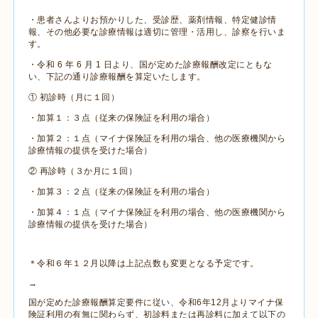
・患者さんよりお預かりした、受診歴、薬剤情報、特定健診情
報、その他必要な診療情報は適切に管理・活用し、診察を行いま
す。
・令和 6 年 6 月 1 日より、国が定めた診療報酬改定にともな
い、下記の通り診療報酬を算定いたします。
① 初診時（月に１回）
・加算１：３点（従来の保険証を利用の場合）
・加算２：１点（マイナ保険証を利用の場合、他の医療機関から
診療情報の提供を受けた場合）
② 再診時（３か月に１回）
・加算３：２点（従来の保険証を利用の場合）
・加算４：１点（マイナ保険証を利用の場合、他の医療機関から
診療情報の提供を受けた場合）
＊令和６年１２月以降は上記点数も変更となる予定です。
→
国が定めた診療報酬算定要件に従い、令和6年12月よりマイナ保
険証利用の有無に関わらず、初診料または再診料に加えて以下の