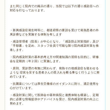
また同じく院内での掲示の通り、当院では以下の通り感染症への
対応を行なっております。
・新興感染症発生時等に、都道府県の要請を受けて発熱患者の外
来診療などを実施する体制を有します
・感染管理者（院長）が中心となり、「感染防止対策指針」及び
「手順書」を定め、スタッフ全員で可能な限り院内感染対策を推
進します。
・院内感染対策の基本的考え方や関連知識の習得を目的に、研修
会を定期的（年２回）に実施します。
・原則、受診歴の有無に関わらず、発熱その他感染症を疑わせる
ような 症状を呈する患者さんの受入れを断る事なく行うように努
めています。
・抗菌薬については厚生労働省のガイダンスに則り、適正使用を
心がけています。
・感染対策に関して医師会や基幹病院と連携体制を構築し、定期
的に必要な情報提供やアドバイスを受け、院内感染対策の向上に
努めます。