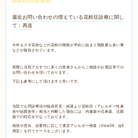
2026-03-03 06:00:00
最近お問い合わせの増えている花粉症診療に関し
て：再送
今年もスギ花粉などの花粉の飛散が早めに始まり飛散量も多い事
などが報告されています。
実際に当院でもすでに多くの患者さんからご相談やお電話等での
お問い合わせを頂いております。
下記も参考にして頂けますと幸いです。
当院でも問診事項や臨床所見・経過より花粉症（アレルギー性鼻
炎や結膜炎等）相当と判断した場合には、内服薬や点鼻薬、点眼
薬での対応を行なっております。
病状や意向、必要性に応じて適宜アレルギー検査（View39、IgE
測定）を行うケースもございます。