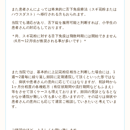
また患者さんによっては将来的に舌下免疫療法（スギ花粉または
ハウスダスト）へ移行される方もおられます。
当院でも適応があり、舌下錠を服用可能と判断すれば、小学生の
患者さんの対応もしております。
＊尚、スギ花粉に対する舌下免疫は飛散時期には開始できません
（6月〜12月頃が推奨される事が多いです）＊
また当院では、基本的に上記花粉症相当と判断した場合には、1
週〜2週毎に繰り返し頻回に定期通院して頂くといった形ではな
く、病状や患者さんの意向に応じてにはなりますが、初診時から
1ヶ月分程度の各種処方（有症状期間や流行期間などもふまえ）
等をさせて頂くケースも増えております。頻回の受診となるとな
かなか通院が難しい方も多いと思いますので、その辺りは病状や
患者さんの意向にも応じて適宜ご相談していきたいと考えていま
す。
ご確認のほど、よろしくお願い致します。