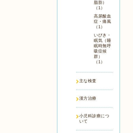
脂肪）
（1）
高尿酸血
症・痛風
（1）
いびき・
眠気（睡
眠時無呼
吸症候
群）
（1）
主な検査
漢方治療
小児科診療につ
いて