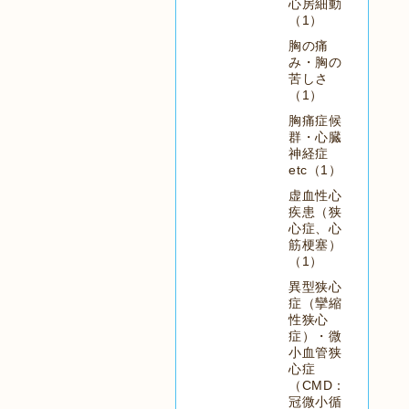
心房細動
（1）
胸の痛
み・胸の
苦しさ
（1）
胸痛症候
群・心臓
神経症
etc（1）
虚血性心
疾患（狭
心症、心
筋梗塞）
（1）
異型狭心
症（攣縮
性狭心
症）・微
小血管狭
心症
（CMD：
冠微小循